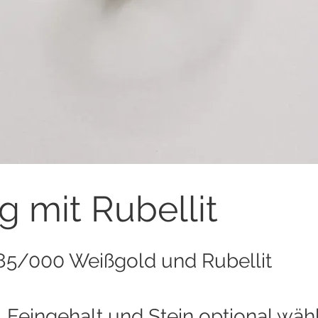
g mit Rubellit
85/000 Weißgold und Rubellit
, Feingehalt und Stein optional wäh