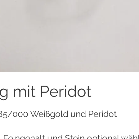
g mit Peridot
85/000 Weißgold und Peridot
, Feingehalt und Stein optional wäh