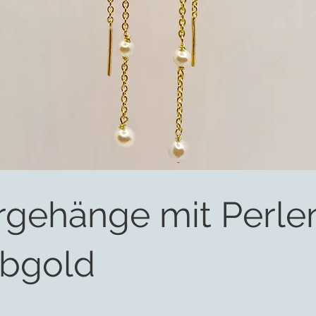
rgehänge mit Perle
lbgold