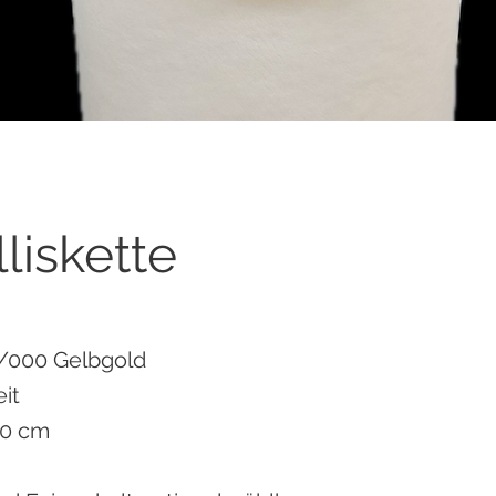
liskette
/000 Gelbgold
it
70 cm