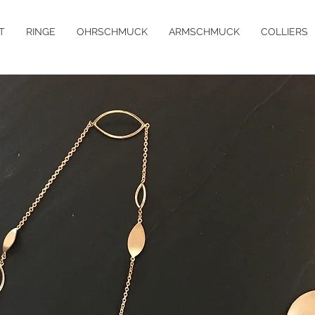
T
RINGE
OHRSCHMUCK
ARMSCHMUCK
COLLIERS