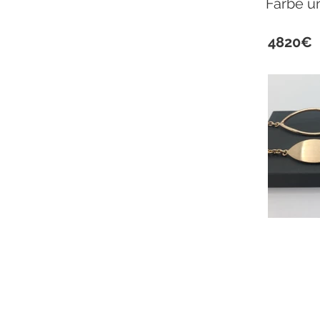
Farbe u
4820€