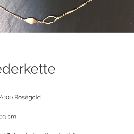
ederkette
/000 Roségold
03 cm