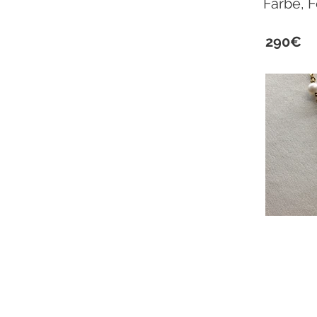
Farbe, F
290€